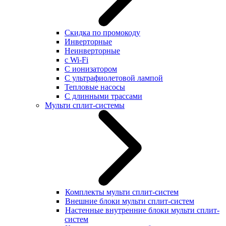
Скидка по промокоду
Инверторные
Неинверторные
с Wi-Fi
С ионизатором
С ультрафиолетовой лампой
Тепловые насосы
С длинными трассами
Мульти сплит-системы
Комплекты мульти сплит-систем
Внешние блоки мульти сплит-систем
Настенные внутренние блоки мульти сплит-
систем