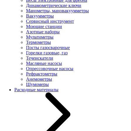
Весы электронные для фреона
Динамометрические ключи
Манометры, мановакуумметры
Вакуумметры
Сервисный инструмент
Моющие станции
Азотные наборы
Мультиметры
Термометры
Посты газосварочные
Горелки газовые, газ
Течеискатели
Масляные насосы
Опрессовочные насосы
Рефрактометры
Анемометры
Шумомеры
Расходные материалы