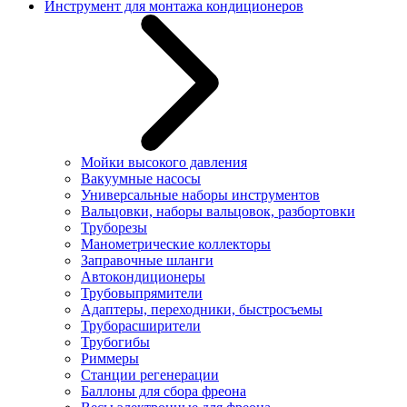
Инструмент для монтажа кондиционеров
Мойки высокого давления
Вакуумные насосы
Универсальные наборы инструментов
Вальцовки, наборы вальцовок, разбортовки
Труборезы
Манометрические коллекторы
Заправочные шланги
Автокондиционеры
Трубовыпрямители
Адаптеры, переходники, быстросъемы
Труборасширители
Трубогибы
Риммеры
Станции регенерации
Баллоны для сбора фреона