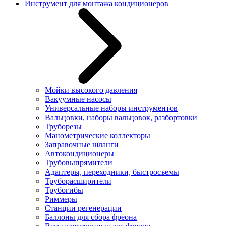
Инструмент для монтажа кондиционеров
Мойки высокого давления
Вакуумные насосы
Универсальные наборы инструментов
Вальцовки, наборы вальцовок, разбортовки
Труборезы
Манометрические коллекторы
Заправочные шланги
Автокондиционеры
Трубовыпрямители
Адаптеры, переходники, быстросъемы
Труборасширители
Трубогибы
Риммеры
Станции регенерации
Баллоны для сбора фреона