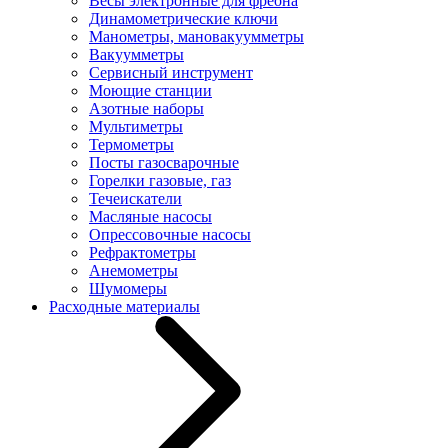
Весы электронные для фреона
Динамометрические ключи
Манометры, мановакуумметры
Вакуумметры
Сервисный инструмент
Моющие станции
Азотные наборы
Мультиметры
Термометры
Посты газосварочные
Горелки газовые, газ
Течеискатели
Масляные насосы
Опрессовочные насосы
Рефрактометры
Анемометры
Шумомеры
Расходные материалы