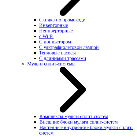
Скидка по промокоду
Инверторные
Неинверторные
с Wi-Fi
С ионизатором
С ультрафиолетовой лампой
Тепловые насосы
С длинными трассами
Мульти сплит-системы
Комплекты мульти сплит-систем
Внешние блоки мульти сплит-систем
Настенные внутренние блоки мульти сплит-
систем