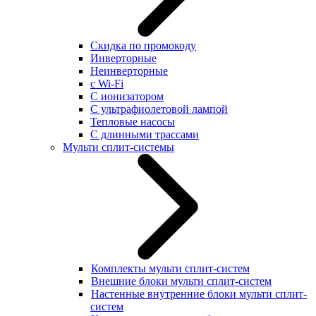
Скидка по промокоду
Инверторные
Неинверторные
с Wi-Fi
С ионизатором
С ультрафиолетовой лампой
Тепловые насосы
С длинными трассами
Мульти сплит-системы
Комплекты мульти сплит-систем
Внешние блоки мульти сплит-систем
Настенные внутренние блоки мульти сплит-
систем