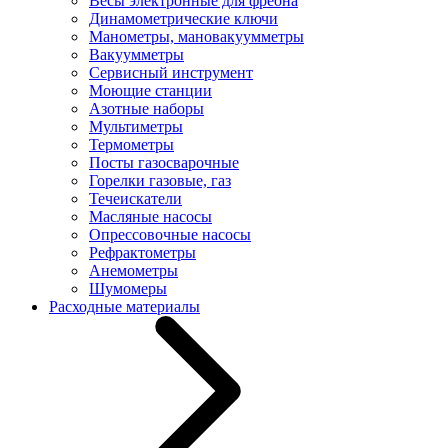
Весы электронные для фреона
Динамометрические ключи
Манометры, мановакуумметры
Вакуумметры
Сервисный инструмент
Моющие станции
Азотные наборы
Мультиметры
Термометры
Посты газосварочные
Горелки газовые, газ
Течеискатели
Масляные насосы
Опрессовочные насосы
Рефрактометры
Анемометры
Шумомеры
Расходные материалы