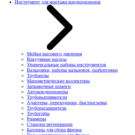
Инструмент для монтажа кондиционеров
Мойки высокого давления
Вакуумные насосы
Универсальные наборы инструментов
Вальцовки, наборы вальцовок, разбортовки
Труборезы
Манометрические коллекторы
Заправочные шланги
Автокондиционеры
Трубовыпрямители
Адаптеры, переходники, быстросъемы
Труборасширители
Трубогибы
Риммеры
Станции регенерации
Баллоны для сбора фреона